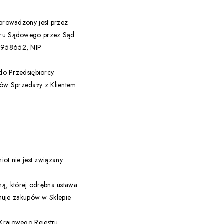
i prowadzony jest przez
estru Sądowego przez Sąd
0958652, NIP
o Przedsiębiorcy.
mów Sprzedaży z Klientem
ot nie jest związany
ną, której odrębna ustawa
nuje zakupów w Sklepie.
 Krajowego Rejestru