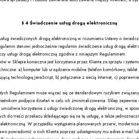
§ 4 Świadczenie usług drogą elektroniczną
ą usług świadczonych drogą elektroniczną w rozumieniu Ustawy o świadcz
Regulamin stanowi jednocześnie regulamin świadczenia usług drogą elektr
czy usługi drogą elektroniczną zgodnie z niniejszym Regulaminem.
w w Sklepie konieczne jest korzystanie przez Klienta ze sprzętu i system
hniczne: a) komputer lub urządzenie mobilne (telefon komórkowy, tablet it
ącą technologię JavaScript, b) połączenie z siecią Internet, c) poprawn
bjętych Regulaminem może wiązać się ze standardowym ryzykiem związany
zestnikom podjęcie działań w celu ich zminimalizowania. Sklep zapewnia 
y umożliwia korzystanie z usługi świadczonej drogą elektroniczną, w spos
ch do treści przekazu składającego się na tę usługę, a także jednoznaczną
 elektroniczną. W przypadku wystąpienia planowanych przerw, modernizac
wo powiadomić o nich Klienta poprzez udostępniony mu adres e-mail lub 