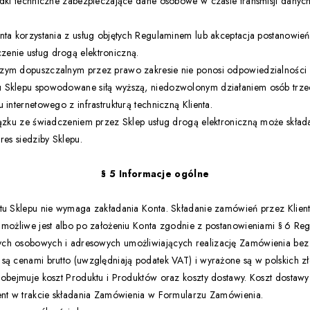
rodki techniczne zabezpieczające dane osobowe w czasie transmisji dany
nta korzystania z usług objętych Regulaminem lub akceptacja postanowi
enie usług drogą elektroniczną.
zym dopuszczalnym przez prawo zakresie nie ponosi odpowiedzialności 
 Sklepu spowodowane siłą wyższą, niedozwolonym działaniem osób trzec
 internetowego z infrastrukturą techniczną Klienta.
iązku ze świadczeniem przez Sklep usług drogą elektroniczną może składa
res siedziby Sklepu.
§ 5 Informacje ogólne
tu Sklepu nie wymaga zakładania Konta. Składanie zamówień przez Klien
 możliwe jest albo po założeniu Konta zgodnie z postanowieniami § 6 Re
ch osobowych i adresowych umożliwiających realizację Zamówienia bez 
są cenami brutto (uwzględniają podatek VAT) i wyrażone są w polskich zł
 obejmuje koszt Produktu i Produktów oraz koszty dostawy. Koszt dostawy
ient w trakcie składania Zamówienia w Formularzu Zamówienia.