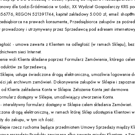
nowy dla Łodzi-Śródmieścia w Łodzi, XX Wydział Gospodarczy KRS p
776, REGON 521391744, kapitał zakładowy 5.000 zł, email: shop@nail
rzedsiębiorca na prawach konsumenta, Przedsiębiorca zakupów za pośred
towy prowadzony i utrzymywany przez Sprzedawcę pod adresem internetow
/
głość - umowa zawarta z Klientem na odległość (w ramach Sklepu), bez 
nictwem sieci Internet.
enie woli Klienta składane poprzez Formularz Zamówienia, którego cele
Produktów ze Sprzedawcą.
w Sklepie, usługa świadczona drogą elektroniczną, umożliwia logowanie do
ści jak archiwum zamówień. Dokonywanie zakupów w Sklepie i zapoznani
d Klienta zakładania Konta w Sklepie. Założenie Konta jest darmowe.
 formularz dostępny w Sklepie, umożliwiający utworzenie Konta.
- interaktywny formularz dostępny w Sklepie celem składania Zamówień.
zona drogą elektroniczną, w ramach której Sklep udostępnia Klientowi w
y do zakupu, w tym ich ilość.
 Sklepie rzecz ruchoma będąca przedmiotem Umowy Sprzedaży między Kl
owa sprzedaży Produktu zawierana albo zawarta między Klientem, a Sp