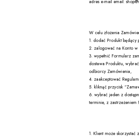
adres e-mail email: shop@n
W celu złożenia Zamówien
1. dodać Produkt będący
2. zalogować na Konto w S
3. wypełnić Formularz za
dostawa Produktu, wybrać r
odbiorcy Zamówienia,
4. zaakceptować Regulamin
5. kliknąć przycisk “Zama
6. wybrać jeden z dostępn
terminie, z zastrzeżeniem §
1. Klient może skorzysta