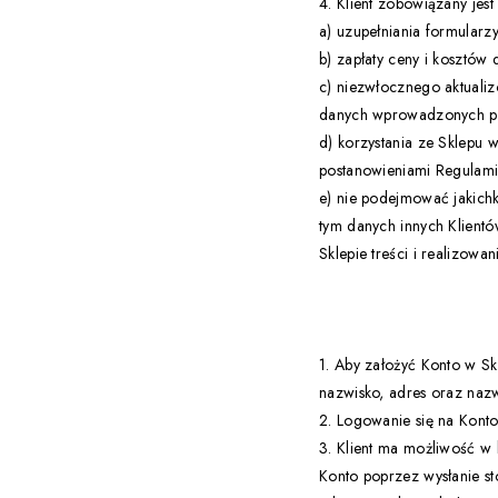
4. Klient zobowiązany jes
a) uzupełniania formularz
b) zapłaty ceny i kosztów
c) niezwłocznego aktuali
danych wprowadzonych pod
d) korzystania ze Sklepu
postanowieniami Regulami
e) nie podejmować jakichk
tym danych innych Klientó
Sklepie treści i realizowan
1. Aby założyć Konto w Skl
nazwisko, adres oraz naz
2. Logowanie się na Konto
3. Klient ma możliwość w k
Konto poprzez wysłanie s