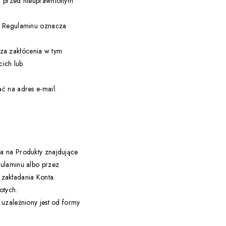
ch przed nieuprawnionym
eń Regulaminu oznacza
za zakłócenia w tym
ich lub
ć na adres e-mail:
ta na Produkty znajdujące
gulaminu albo przez
zakładania Konta.
otych.
 uzależniony jest od formy