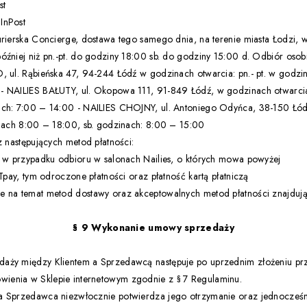
st
InPost
urierska Concierge, dostawa tego samego dnia, na terenie miasta Łodzi, 
óźniej niż pn.-pt. do godziny 18:00 sb. do godziny 15:00 d. Odbiór osobi
, ul. Rąbieńska 47, 94-244 Łódź w godzinach otwarcia: pn.- pt. w godzi
- NAILIES BAŁUTY, ul. Okopowa 111, 91-849 Łódź, w godzinach otwarcia:
ach: 7:00 – 14:00 - NAILIES CHOJNY, ul. Antoniego Odyńca, 38-150 Łó
inach 8:00 – 18:00, sb. godzinach: 8:00 – 15:00
z następujących metod płatności:
, w przypadku odbioru w salonach Nailies, o których mowa powyżej
 Tpay, tym odroczone płatności oraz płatność kartą płatniczą
 na temat metod dostawy oraz akceptowalnych metod płatności znajdują 
§ 9 Wykonanie umowy sprzedaży
aży między Klientem a Sprzedawcą następuje po uprzednim złożeniu prz
enia w Sklepie internetowym zgodnie z § 7 Regulaminu.
a Sprzedawca niezwłocznie potwierdza jego otrzymanie oraz jednocześ