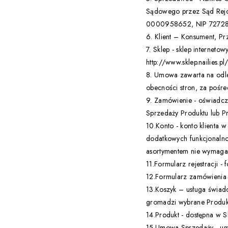
Sądowego przez Sąd Rejo
0000958652, NIP 7272856
6. Klient – Konsument, P
7. Sklep - sklep interne
http://www.sklep.nailies.pl
8. Umowa zawarta na odle
obecności stron, za pośred
9. Zamówienie - oświadcz
Sprzedaży Produktu lub 
10.Konto - konto klienta 
dodatkowych funkcjonalno
asortymentem nie wymaga o
11.Formularz rejestracji -
12.Formularz zamówienia 
13.Koszyk – usługa świadc
gromadzi wybrane Produkt
14.Produkt - dostępna w
15.Umowa Sprzedaży - um