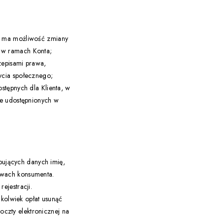
nt ma możliwość zmiany
 w ramach Konta;
zepisami prawa,
ycia społecznego;
stępnych dla Klienta, w
je udostępnionych w
ępujących danych imię,
awach konsumenta.
ejestracji.
hkolwiek opłat usunąć
czty elektronicznej na