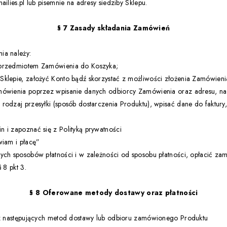
ailies.pl lub pisemnie na adresy siedziby Sklepu.
§ 7 Zasady składania Zamówień
ia należy:
 przedmiotem Zamówienia do Koszyka;
klepie, założyć Konto bądź skorzystać z możliwości złożenia Zamówienia 
mówienia poprzez wpisanie danych odbiorcy Zamówienia oraz adresu, na 
odzaj przesyłki (sposób dostarczenia Produktu), wpisać dane do faktury, 
 i zapoznać się z Polityką prywatności
wiam i płacę”
ych sposobów płatności i w zależności od sposobu płatności, opłacić z
 8 pkt 3.
§ 8 Oferowane metody dostawy oraz płatności
ć z następujących metod dostawy lub odbioru zamówionego Produktu