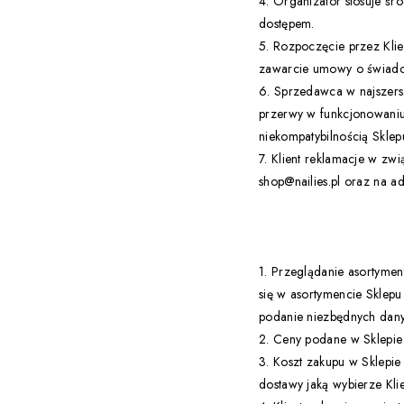
4. Organizator stosuje ś
dostępem.
5. Rozpoczęcie przez Klie
zawarcie umowy o świadcz
6. Sprzedawca w najszers
przerwy w funkcjonowaniu
niekompatybilnością Sklepu
7. Klient reklamacje w zw
shop@nailies.pl oraz na ad
1. Przeglądanie asortymen
się w asortymencie Sklepu
podanie niezbędnych dany
2. Ceny podane w Sklepie 
3. Koszt zakupu w Sklepie
dostawy jaką wybierze Kl