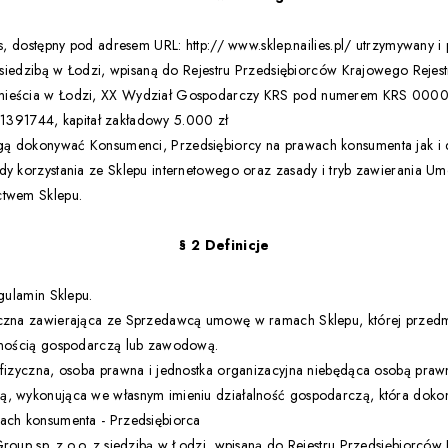
es, dostępny pod adresem URL: http:// www.sklep.nailies.pl/ utrzymywany 
 z siedzibą w Łodzi, wpisaną do Rejestru Przedsiębiorców Krajowego Rej
dmieścia w Łodzi, XX Wydział Gospodarczy KRS pod numerem KRS 000
91744, kapitał zakładowy 5.000 zł
ą dokonywać Konsumenci, Przedsiębiorcy na prawach konsumenta jak i d
dy korzystania ze Sklepu internetowego oraz zasady i tryb zawierania U
ctwem Sklepu.
§ 2 Definicje
egulamin Sklepu.
yczna zawierająca ze Sprzedawcą umowę w ramach Sklepu, której przedmi
alnością gospodarczą lub zawodową.
 fizyczna, osoba prawna i jednostka organizacyjna niebędąca osobą praw
ą, wykonująca we własnym imieniu działalność gospodarczą, która doko
wach konsumenta - Przedsiębiorca
Group sp. z o.o. z siedzibą w Łodzi, wpisaną do Rejestru Przedsiębiorców