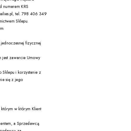
od numerem KRS
ies.pl, tel. 798 406 349
nictwem Sklepu.
ym
jednoczesnej fizycznej
m jest zawarcie Umowy
 Sklepu i korzystanie z
e się z jego
 którym w którym Klient
ientem, a Sprzedawcą.
rzedawcą za