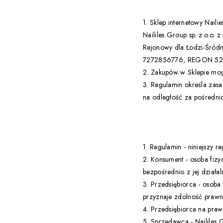
1. Sklep internetowy Naili
Naililes Group sp. z o.o.
Rejonowy dla Łodzi-Śró
7272856776, REGON 5213
2. Zakupów w Sklepie mog
3. Regulamin określa zasa
na odległość za pośredni
1. Regulamin - niniejszy r
2. Konsument - osoba fiz
bezpośrednio z jej dział
3. Przedsiębiorca - osoba
przyznaje zdolność prawn
4. Przedsiębiorca na pra
5. Sprzedawca - Naililes 