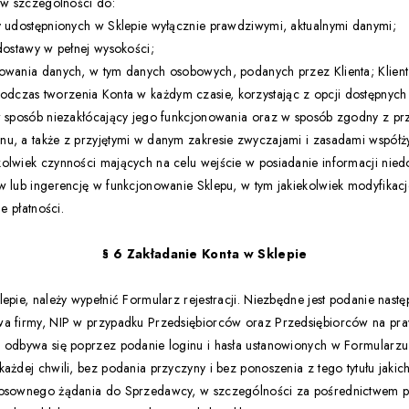
t w szczególności do:
y udostępnionych w Sklepie wyłącznie prawdziwymi, aktualnymi danymi;
 dostawy w pełnej wysokości;
zowania danych, w tym danych osobowych, podanych przez Klienta; Klie
czas tworzenia Konta w każdym czasie, korzystając z opcji dostępnych
 w sposób niezakłócający jego funkcjonowania oraz w sposób zgodny z pr
nu, a także z przyjętymi w danym zakresie zwyczajami i zasadami współż
olwiek czynności mających na celu wejście w posiadanie informacji niedo
w lub ingerencję w funkcjonowanie Sklepu, w tym jakiekolwiek modyfikac
ie płatności.
§ 6 Zakładanie Konta w Sklepie
epie, należy wypełnić Formularz rejestracji. Niezbędne jest podanie nast
wa firmy, NIP w przypadku Przedsiębiorców oraz Przedsiębiorców na pr
 odbywa się poprzez podanie loginu i hasła ustanowionych w Formularzu r
ażdej chwili, bez podania przyczyny i bez ponoszenia z tego tytułu jakic
tosownego żądania do Sprzedawcy, w szczególności za pośrednictwem po