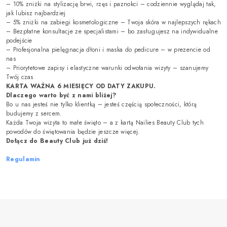
– 10% zniżki na stylizację brwi, rzęs i paznokci – codziennie wyglądaj tak,
jak lubisz najbardziej
– 5% zniżki na zabiegi kosmetologiczne – Twoja skóra w najlepszych rękach
– Bezpłatne konsultacje ze specjalistami – bo zasługujesz na indywidualne
podejście
– Profesjonalna pielęgnacja dłoni i maska do pedicure – w prezencie od
nas
– Priorytetowe zapisy i elastyczne warunki odwołania wizyty – szanujemy
Twój czas
KARTA WAŻNA 6 MIESIĘCY OD DATY ZAKUPU.
Dlaczego warto być z nami bliżej?
Bo u nas jesteś nie tylko klientką – jesteś częścią społeczności, którą
budujemy z sercem.
Każda Twoja wizyta to małe święto – a z kartą Nailies Beauty Club tych
powodów do świętowania będzie jeszcze więcej.
Dołącz do Beauty Club już dziś!
Regulamin