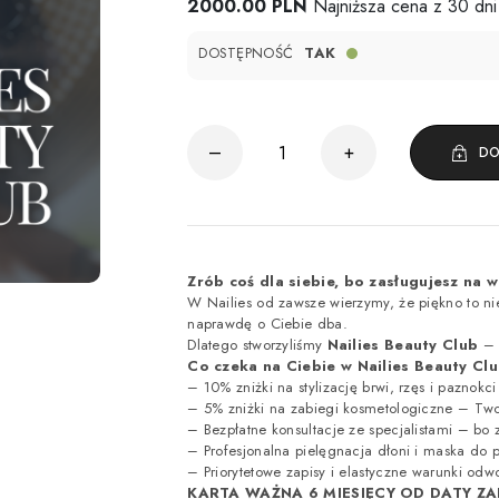
2000.00 PLN
Najniższa cena z 30 dni
DOSTĘPNOŚĆ
TAK
–
+
DO
Zrób coś dla siebie, bo zasługujesz na w
W Nailies od zawsze wierzymy, że piękno to nie
naprawdę o Ciebie dba.
Dlatego stworzyliśmy
Nailies Beauty Club
– 
Co czeka na Ciebie w Nailies Beauty Cl
– 10% zniżki na stylizację brwi, rzęs i paznokc
– 5% zniżki na zabiegi kosmetologiczne – Two
– Bezpłatne konsultacje ze specjalistami – bo
– Profesjonalna pielęgnacja dłoni i maska do
– Priorytetowe zapisy i elastyczne warunki od
KARTA WAŻNA 6 MIESIĘCY OD DATY ZA