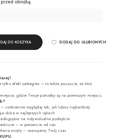
 przed obniżką.
DAJ DO KOSZYKA
DODAJ DO ULUBIONYCH
ięcej!
 tylko efekt zabiegów – to także poczucie, że ktoś
miejsce, gdzie Twoje potrzeby są na pierwszym miejscu.
ub?
i – codziennie wyglądaj tak, jak lubisz najbardziej
ja skóra w najlepszych rękach
 zasługujesz na indywidualne podejście
 pedicure – w prezencie od nas
wołania wizyty – szanujemy Twój czas
KUPU.