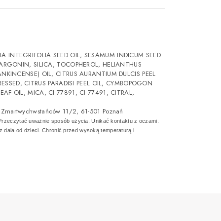
A INTEGRIFOLIA SEED OIL, SESAMUM INDICUM SEED
LARGONIN, SILICA, TOCOPHEROL, HELIANTHUS
ANKINCENSE) OIL, CITRUS AURANTIUM DULCIS PEEL
XPRESSED, CITRUS PARADISI PEEL OIL, CYMBOPOGON
F OIL, MICA, CI 77891, CI 77491, CITRAL,
ul. Zmartwychwstańców 11/2, 61-501 Poznań
 Przeczytać uważnie sposób użycia. Unikać kontaktu z oczami.
dala od dzieci. Chronić przed wysoką temperaturą i