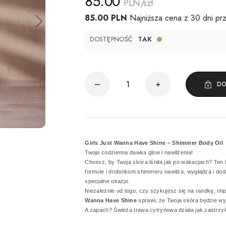
85.00
PLN/szt
85.00 PLN
Najniższa cena z 30 dni pr
DOSTĘPNOŚĆ
TAK
–
+
DO
Girls Just Wanna Have Shine – Shimmer Body Oil
Twoja codzienna dawka glow i nawilżenia!
Chcesz, by Twoja skóra lśniła jak po wakacjach? Ten l
formule i drobinkom shimmeru nawilża, wygładza i dod
specjalne okazje.
Niezależnie od tego, czy szykujesz się na randkę, i
Wanna Have Shine
sprawi, że Twoja skóra będzie wy
A zapach? Świeża trawa cytrynowa działa jak zastrzyk e