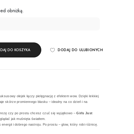
zed obniżką.
DAJ DO KOSZYKA
DODAJ DO ULUBIONYCH
uksusowy olejek łączy pielęgnację z efektem wow. Dzięki lekkiej
aje skórze promiennego blasku – idealny na co dzień i na
mprezę czy po prostu chcesz czuć się wyjątkowo –
Girls Just
glądać jak muśnięta światłem.
nergii i dobrego nastroju. Po prostu – glow, który robi różnicę.