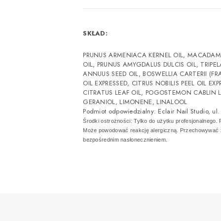
SKŁAD:
PRUNUS ARMENIACA KERNEL OIL, MACADAMI
OIL, PRUNUS AMYGDALUS DULCIS OIL, TRIPE
ANNUUS SEED OIL, BOSWELLIA CARTERII (FR
OIL EXPRESSED, CITRUS NOBILIS PEEL OIL E
CITRATUS LEAF OIL, POGOSTEMON CABLIN LEA
GERANIOL, LIMONENE, LINALOOL
Podmiot odpowiedzialny: Eclair Nail Studio, 
Środki ostrożności: Tylko do użytku profesjonalnego.
Może powodować reakcję alergiczną. Przechowywać z 
bezpośrednim nasłonecznieniem.