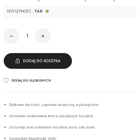
DOSTĘPNOŚĆ
TAK
–
+
DODAJ DO KOSZYKA
DODAJ DO ULUBIONYCH
Delikatne dla skóry, zapewnia skuteczną stylizację brwi.
Umożliwia modelowanie brwi w pożądanym kształcie.
Utrzymuje brwi w idealnym kształcie przez cały dzień.
Gwarantuje długotrwały efekt.